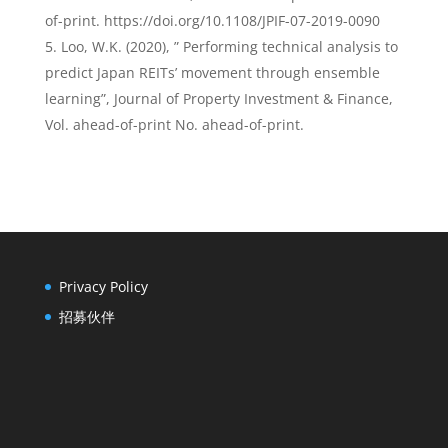
of-print. https://doi.org/10.1108/JPIF-07-2019-0090
Loo, W.K. (2020), ” Performing technical analysis to
predict Japan REITs’ movement through ensemble
learning”, Journal of Property Investment & Finance,
Vol. ahead-of-print No. ahead-of-print.
Privacy Policy
招募伙伴